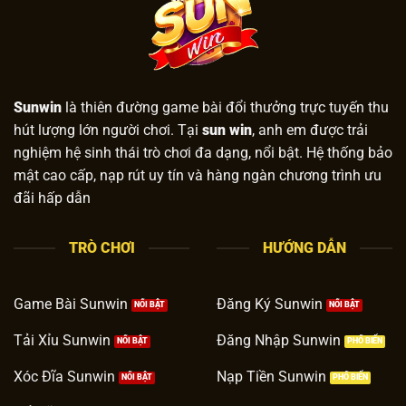
Sunwin
là thiên đường game bài đổi thưởng trực tuyến thu
hút lượng lớn người chơi. Tại
sun win
, anh em được trải
nghiệm hệ sinh thái trò chơi đa dạng, nổi bật. Hệ thống bảo
mật cao cấp, nạp rút uy tín và hàng ngàn chương trình ưu
đãi hấp dẫn
TRÒ CHƠI
HƯỚNG DẪN
Game Bài Sunwin
Đăng Ký Sunwin
Tải Xỉu Sunwin
Đăng Nhập Sunwin
Xóc Đĩa Sunwin
Nạp Tiền Sunwin