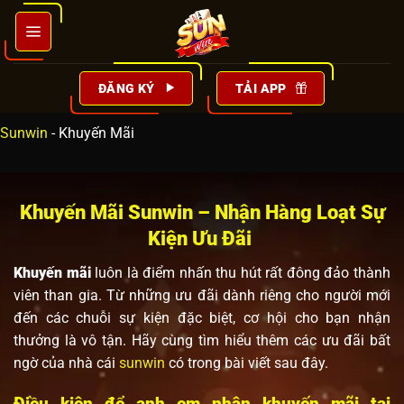
Bỏ
qua
nội
dung
ĐĂNG KÝ
TẢI APP
Sunwin
-
Khuyến Mãi
Khuyến Mãi Sunwin – Nhận Hàng Loạt Sự
Kiện Ưu Đãi
Khuyến mãi
luôn là điểm nhấn thu hút rất đông đảo thành
viên than gia. Từ những ưu đãi dành riêng cho người mới
đến các chuỗi sự kiện đặc biệt, cơ hội cho bạn nhận
thưởng là vô tận. Hãy cùng tìm hiểu thêm các ưu đãi bất
ngờ của nhà cái
sunwin
có trong bài viết sau đây.
Điều kiện để anh em nhận khuyến mãi tại