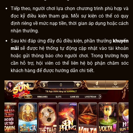
Tiếp theo, người chơi lựa chọn chương trình phù hợp và
đọc kỹ điều kiện tham gia. Mỗi sự kiện có thể có quy
định riêng về mức nạp tiền, thời gian áp dụng hoặc cách
nhận thưởng.
Sau khi đáp ứng đầy đủ điều kiện, phần thưởng
khuyến
mãi
sẽ được hệ thống tự động cập nhật vào tài khoản
hoặc gửi thông báo cho người chơi. Trong trường hợp
cần hỗ trợ, hội viên có thể liên hệ bộ phận chăm sóc
khách hàng để được hướng dẫn chi tiết.