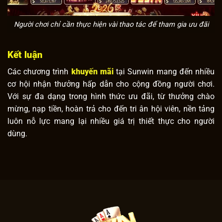
Người chơi chỉ cần thực hiện vài thao tác để tham gia ưu đãi
Kết luận
Các chương trình
khuyến mãi
tại Sunwin mang đến nhiều
cơ hội nhận thưởng hấp dẫn cho cộng đồng người chơi.
Với sự đa dạng trong hình thức ưu đãi, từ thưởng chào
mừng, nạp tiền, hoàn trả cho đến tri ân hội viên, nền tảng
luôn nỗ lực mang lại nhiều giá trị thiết thực cho người
dùng.