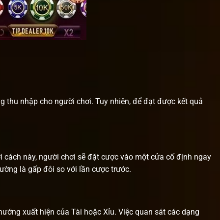
ăng thu nhập cho người chơi. Tuy nhiên, để đạt được kết quả
ới cách này, người chơi sẽ đặt cược vào một cửa cố định ngay
ường là gấp đôi so với lần cược trước.
u hướng xuất hiện của Tài hoặc Xỉu. Việc quan sát các dạng