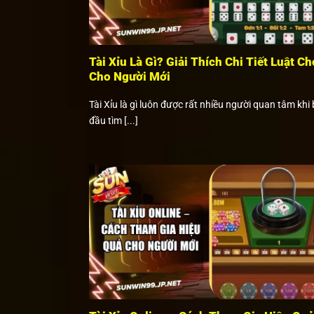
Tài Xỉu Là Gì? Giải Thích Chi Tiết Luật Ch
Cho Người Mới
Tài Xỉu là gì luôn được rất nhiều người quan tâm khi 
đầu tìm [...]