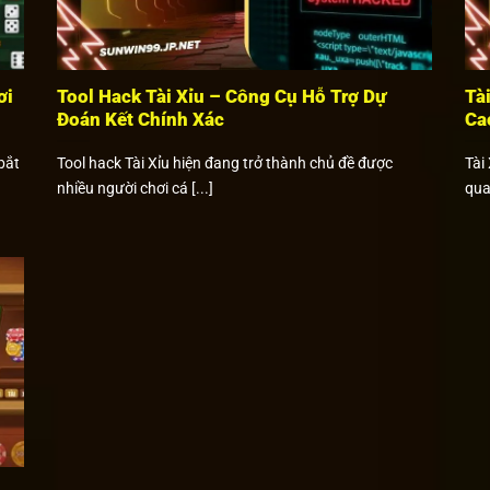
ơi
Tool Hack Tài Xỉu – Công Cụ Hỗ Trợ Dự
Tà
Đoán Kết Chính Xác
Ca
bắt
Tool hack Tài Xỉu hiện đang trở thành chủ đề được
Tài
nhiều người chơi cá [...]
qua