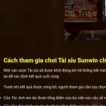
Cách tham gia chơi Tài xỉu Sunwin c
Một ván cược Tài xỉu sẽ được khởi động khi hệ thống tiến hà
lại để xác định kết quả cuối cùng.
Trước khi kết quả được công bố, người tham gia cần lựa chọ
Cửa Tài: Anh em dự đoán tổng điểm của ba viên xúc xắc sẽ rơ