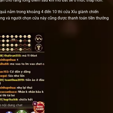
ạn cho rằng tổng điểm sau khi mở bát sẽ ở mức thấp hơn.
t quả nằm trong khoảng 4 đến 10 thì cửa Xỉu giành chiến
thắng và người chọn cửa này cũng được thanh toán tiền thưởng