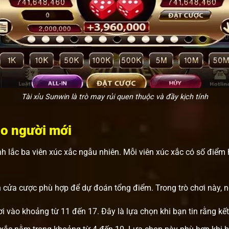
Tài xỉu Sunwin là trò may rủi quen thuộc và đầy kịch tính
ho người mới
nh lắc ba viên xúc xắc ngẫu nhiên. Mỗi viên xúc xắc có số điể
n cửa cược phù hợp để dự đoán tổng điểm. Trong trò chơi này, 
i vào khoảng từ 11 đến 17. Đây là lựa chọn khi bạn tin rằng kế