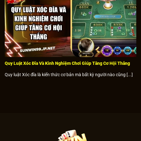
Quy Luật Xóc Đĩa Và Kinh Nghiệm Chơi Giúp Tăng Cơ Hội Thắng
Quy luật Xóc đĩa là kiến thức cơ bản mà bất kỳ người nào cũng [...]