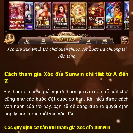
Xóc đĩa Sunwin là trò chơi quen thuộc, rất được ưa chuộng tại
nền tảng
Cách tham gia Xóc đĩa Sunwin chi tiết từ A đến
Z
Để tham gia hiệu quả, người tham gia cần nắm rõ luật chơi
cũng như các bước đặt cược cơ bản. Khi hiểu được cách
vận hành của trò này, bạn sẽ dễ dàng đưa ra quyết định
hợp lý hơn trong mỗi ván xóc đĩa
Các quy định cơ bản khi tham gia Xóc đĩa Sunwin