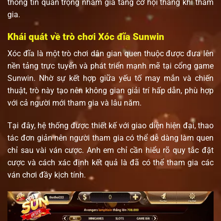
thông tin quan trọng nhằm gia tăng cơ hội thắng khi tham
gia.
Khái quát về trò chơi Xóc đĩa Sunwin
Xóc đĩa là một trò chơi dân gian quen thuộc được đưa lên
nền tảng trực tuyến và phát triển mạnh mẽ tại cổng game
Sunwin. Nhờ sự kết hợp giữa yếu tố may mắn và chiến
thuật, trò này tạo nên không gian giải trí hấp dẫn, phù hợp
với cả người mới tham gia và lâu năm.
Tại đây, hệ thống được thiết kế với giao diện hiện đại, thao
tác đơn giản nên người tham gia có thể dễ dàng làm quen
chỉ sau vài ván cược. Anh em chỉ cần hiểu rõ quy tắc đặt
cược và cách xác định kết quả là đã có thể tham gia các
ván chơi đầy kịch tính.