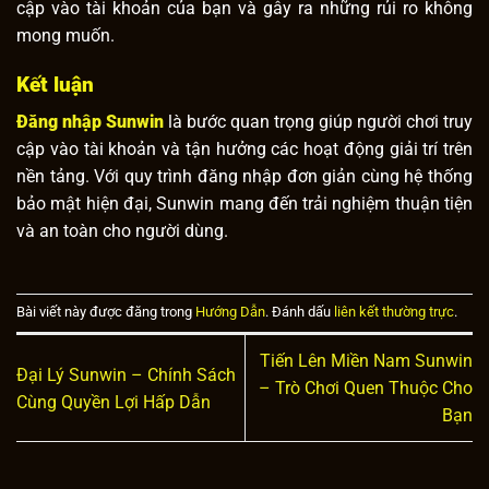
cập vào tài khoản của bạn và gây ra những rủi ro không
mong muốn.
Kết luận
Đăng nhập Sunwin
là bước quan trọng giúp người chơi truy
cập vào tài khoản và tận hưởng các hoạt động giải trí trên
nền tảng. Với quy trình đăng nhập đơn giản cùng hệ thống
bảo mật hiện đại, Sunwin mang đến trải nghiệm thuận tiện
và an toàn cho người dùng.
Bài viết này được đăng trong
Hướng Dẫn
. Đánh dấu
liên kết thường trực
.
Tiến Lên Miền Nam Sunwin
Đại Lý Sunwin – Chính Sách
– Trò Chơi Quen Thuộc Cho
Cùng Quyền Lợi Hấp Dẫn
Bạn