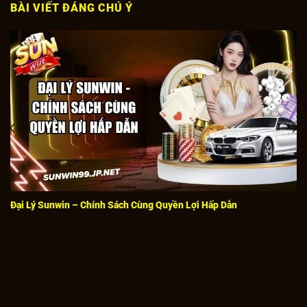
BÀI VIẾT ĐÁNG CHÚ Ý
Đại Lý Sunwin – Chính Sách Cùng Quyền Lợi Hấp Dẫn