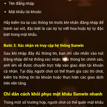
Tên đăng nhập
Mật khẩu tài khoản
Hãy kiểm tra lại các thông tin trước khi nhấn đăng nhập để
tránh sai sót, đặc biệt là các ký tự viết hoa hoặc ký tự đặc
biệt trong mật khẩu.
Bước 3: Xác nhận và truy cập hệ thống Sunwin
Sau khi nhập đầy đủ thông tin, bạn chỉ cần nhấn vào nút
Đăng nhập để hệ thống xác nhận. Nếu thông tin chính xác,
anh em sẽ được chuyển trực tiếp vào giao diện tài khoản
cá nhân. Tại đây, người chơi có thể tham gia các trò chơi,
kiểm tra thông tin tài khoản hoặc thực hiện các giao dịch
trên nền tảng.
Chỉ dẫn cách khôi phục mật khẩu Sunwin nhanh
Trong một số trường hợp, người chơi có thể quên mật khẩu