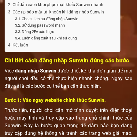
Chỉ dẫn cách khôi phục mật khẩu Sunwin nhanh
Các típ bảo mật tài khoản khi đăng nhập Sunwin
Check lịch sử đăng nhập Sunwin
Sử dụng password mạnh
Dùng 2FA xác thực
Luôn đăng xuất sau khi sử dụng
Kết luận
Chi tiết cách đăng nhập Sunwin đúng các bước
Việc
đăng nhập Sunwin
được thiết kế khá đơn giản để mọi
người chơi đều có thể thực hiện nhanh chóng. Ngay sau
đây sẽ là các bước cụ thể bạn cần thực hiện.
Bước 1: Vào ngay website chính thức Sunwin.
Trước tiên, người chơi cần mở trình duyệt trên điện thoại
hoặc máy tính và truy cập vào trang chủ chính thức của
Sunwin. Đây là bước quan trọng để đảm bảo bạn đang
truy cập đúng hệ thống và tránh các trang web giả mạo.