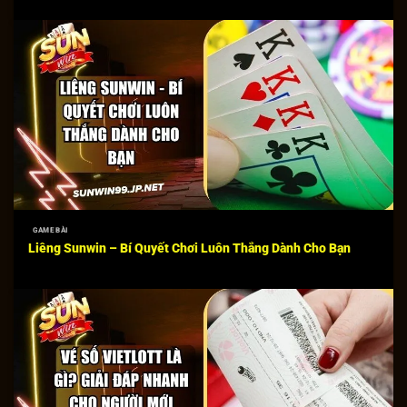
GAME BÀI
Liêng Sunwin – Bí Quyết Chơi Luôn Thắng Dành Cho Bạn