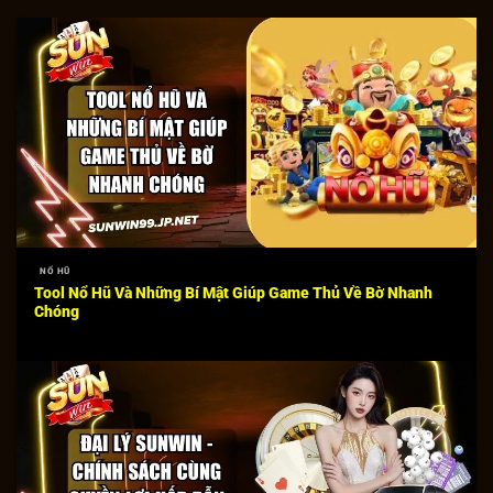
NỔ HŨ
Tool Nổ Hũ Và Những Bí Mật Giúp Game Thủ Về Bờ Nhanh
Chóng