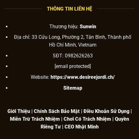
THÔNG TIN LIÊN HỆ
Thương hiệu:
Sunwin
Địa chỉ: 33 Cửu Long, Phường 2, Tân Bình, Thành phố
Hồ Chí Minh, Vietnam
SĐT: 0982626263
[email protected]
Website:
https://www.desireejordi.ch/
Sitemap
Giới Thiệu
|
Chính Sách Bảo Mật
|
Điều Khoản Sử Dụng
|
Miễn Trừ Trách Nhiệm
|
Chơi Có Trách Nhiệm
|
Quyền
Riêng Tư
|
CEO Nhật Minh