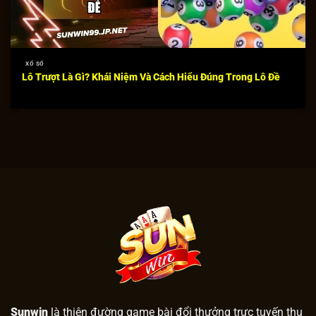
XỔ SỐ
Lô Trượt Là Gì? Khái Niệm Và Cách Hiểu Đúng Trong Lô Đề
Sunwin
là thiên đường game bài đổi thưởng trực tuyến thu