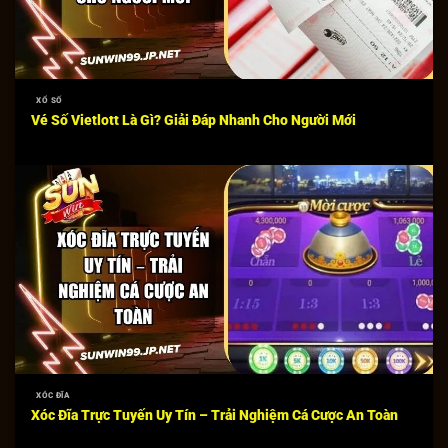
XỔ SỐ
Vé Số Vietlott Là Gì? Giải Đáp Nhanh Cho Người Mới
XÓC ĐĨA
Xóc Đĩa Trực Tuyến Uy Tín – Trải Nghiệm Cá Cược An Toàn