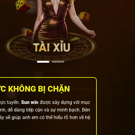
ỨC KHÔNG BỊ CHẶN
rực tuyến.
Sun win
được xây dựng với mục
định, dễ dàng tiếp cận và sự minh bạch. Bên
ây sẽ giúp anh em có thể hiểu rõ hơn về hệ