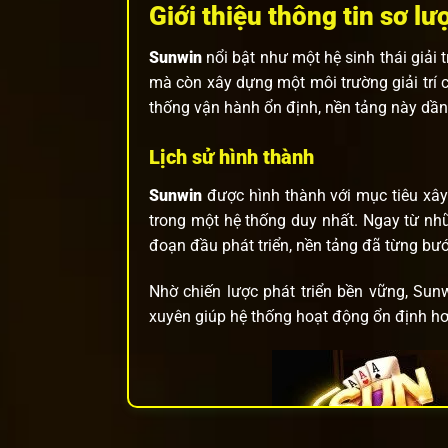
Giới thiệu thông tin sơ l
Sunwin
nổi bật như một hệ sinh thái giải
mà còn xây dựng một môi trường giải trí 
thống vận hành ổn định, nền tảng này dần k
Lịch sử hình thành
Sunwin
được hình thành với mục tiêu xây 
trong một hệ thống duy nhất. Ngay từ nhữ
đoạn đầu phát triển, nền tảng đã từng bướ
Nhờ chiến lược phát triển bền vững, Sun
xuyên giúp hệ thống hoạt động ổn định hơ