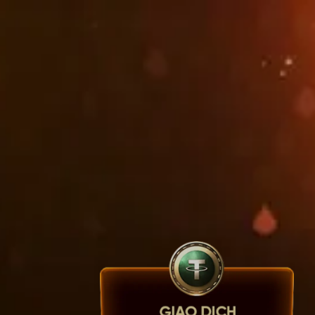
Bỏ
qua
nội
dung