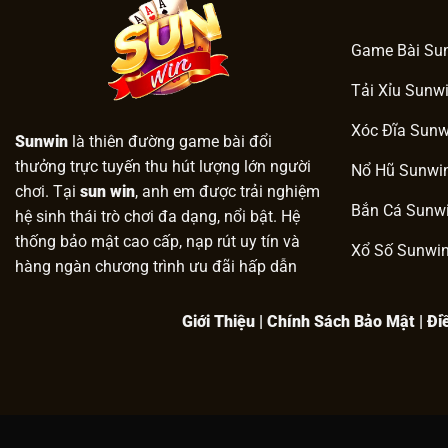
lượng truy cập lớn. Điều này giúp người c
Game Bài Su
Ngoài ra, chiến lược phát triển của thươ
Tải Xỉu Sunw
mật. Những yếu tố này góp phần xây dựng 
Xóc Đĩa Sunw
Tổng hợp các loại hình gi
Sunwin
là thiên đường game bài đổi
thưởng trực tuyến thu hút lượng lớn người
Nổ Hũ Sunwi
Một trong những yếu tố quan trọng giúp S
chơi. Tại
sun win
, anh em được trải nghiệm
Bắn Cá Sunw
có thể lựa chọn nhiều loại hình giải trí 
hệ sinh thái trò chơi đa dạng, nổi bật. Hệ
được nhiều người chơi yêu thích nhất.
thống bảo mật cao cấp, nạp rút uy tín và
Xổ Số Sunwi
hàng ngàn chương trình ưu đãi hấp dẫn
Bắn cá
Giới Thiệu
|
Chính Sách Bảo Mật
|
Đi
Bắn cá một trò chơi giải trí đơn giản n
thưởng tương ứng. Nền tảng cung cấp nhi
sống động cùng hiệu ứng âm thanh chân th