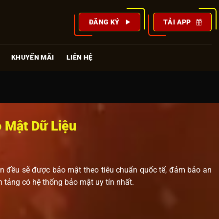
ĐĂNG KÝ
TẢI APP
KHUYẾN MÃI
LIÊN HỆ
 Mật Dữ Liệu
iên đều sẽ được bảo mật theo tiêu chuẩn quốc tế, đảm bảo an
 tảng có hệ thống bảo mật uy tín nhất.