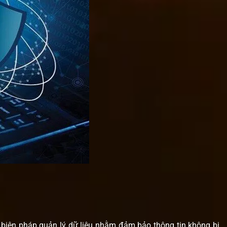
u biện pháp quản lý dữ liệu nhằm đảm bảo thông tin không bị