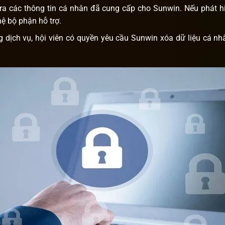
tra các thông tin cá nhân đã cung cấp cho Sunwin. Nếu phát hi
hệ bộ phận hỗ trợ.
dịch vụ, hội viên có quyền yêu cầu Sunwin xóa dữ liệu cá nhân