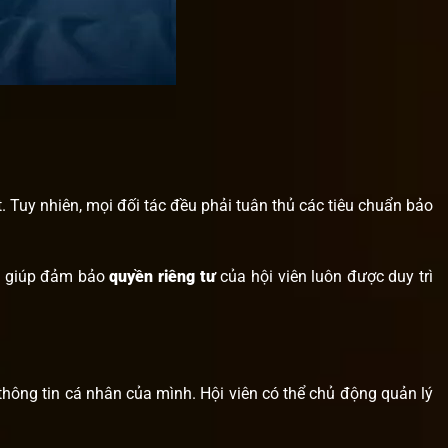
. Tuy nhiên, mọi đối tác đều phải tuân thủ các tiêu chuẩn bảo
ày giúp đảm bảo
quyền riêng tư
của hội viên luôn được duy trì
ông tin cá nhân của mình. Hội viên có thể chủ động quản lý