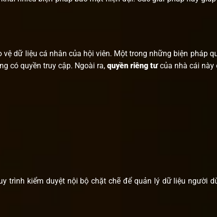
ệ dữ liệu cá nhân của hội viên. Một trong những biện pháp qu
ng có quyền truy cập. Ngoài ra,
quyền riêng tư
của nhà cái này
trình kiểm duyệt nội bộ chặt chẽ để quản lý dữ liệu người dù