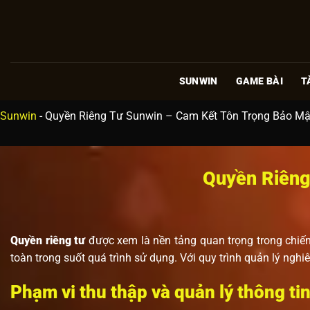
Bỏ
qua
nội
dung
SUNWIN
GAME BÀI
T
Sunwin
-
Quyền Riêng Tư Sunwin – Cam Kết Tôn Trọng Bảo Mậ
Quyền Riêng
Quyền riêng tư
được xem là nền tảng quan trọng trong chiến
toàn trong suốt quá trình sử dụng. Với quy trình quản lý ngh
Phạm vi thu thập và quản lý thông ti