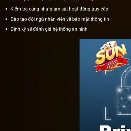
Kiểm tra cũng như giám sát hoạt động truy cập
Đào tạo đội ngũ nhân viên về bảo mật thông tin
Định kỳ sẽ đánh giá hệ thống an ninh