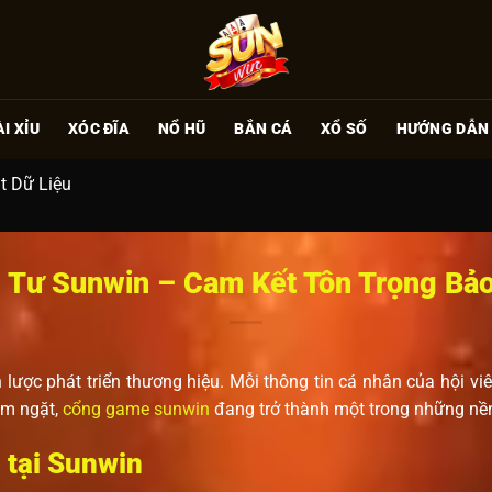
ÀI XỈU
XÓC ĐĨA
NỔ HŨ
BẮN CÁ
XỔ SỐ
HƯỚNG DẪN
t Dữ Liệu
 Tư Sunwin – Cam Kết Tôn Trọng Bảo
 lược phát triển thương hiệu. Mỗi thông tin cá nhân của hội v
iêm ngặt,
cổng game sunwin
đang trở thành một trong những nền
n tại Sunwin