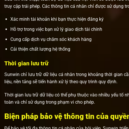
truy cập trái phép. Các thông tin cá nhân chỉ được sử dụng t
Xác minh tài khoản khi bạn thực hiện đăng ký
Hỗ trợ trong việc bạn xử lý giao dịch tài chính
Cung cấp dịch vụ chăm sóc khách hàng
Cải thiện chất lượng hệ thống
Thời gian lưu trữ
Sunwin chỉ lưu trữ dữ liệu cá nhân trong khoảng thời gian c
liệu, nền tảng sẽ tiến hành xử lý theo quy trình quy định.
Thời gian lưu trữ dữ liệu có thể phụ thuộc vào nhiều yếu tố
toàn và chỉ sử dụng trong phạm vi cho phép.
Biện pháp bảo vệ thông tin của quyề
Để bảo vệ tối đa thông tin cá nhân của hội viên, Sunwin triển