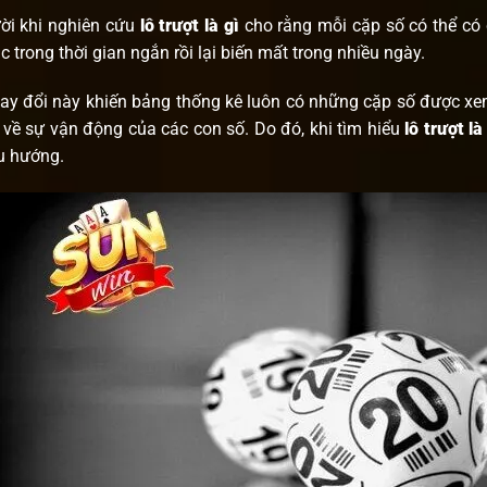
ời khi nghiên cứu
lô trượt là gì
cho rằng mỗi cặp số có thể có 
c trong thời gian ngắn rồi lại biến mất trong nhiều ngày.
ay đổi này khiến bảng thống kê luôn có những cặp số được xem l
 về sự vận động của các con số. Do đó, khi tìm hiểu
lô trượt là
u hướng.