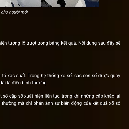
ì cho người mới
hiện tượng lô trượt trong bảng kết quả. Nội dung sau đây sẽ
 tố xác suất. Trong hệ thống xổ số, các con số được quay
dài là điều bình thường.
 số cặp số xuất hiện liên tục, trong khi những cặp khác lại
bất thường mà chỉ phản ánh sự biến động của kết quả xổ số