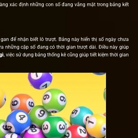
ễ dàng xác định những con số đang vắng mặt trong bảng kết
gan để nhận biết lô trượt. Bảng này hiển thị số ngày chưa
a những cặp số đang có thời gian trượt dài. Điều này giúp
gì
, việc sử dụng bảng thống kê cũng giúp tiết kiệm thời gian