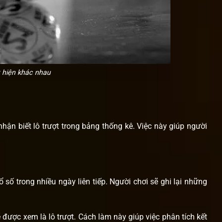
t hiện khác nhau
ận biết lô trượt trong bảng thống kê. Việc này giúp người
 số trong nhiều ngày liên tiếp. Người chơi sẽ ghi lại những
 được xem là lô trượt. Cách làm này giúp việc phân tích kết