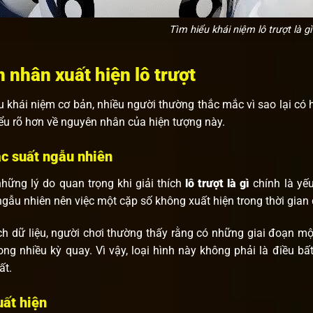
Tìm hiểu khái niệm lô trượt là g
 nhân xuất hiện lô trượt
u khái niệm cơ bản, nhiều người thường thắc mắc vì sao lại có 
ểu rõ hơn về nguyên nhân của hiện tượng này.
ác suất ngẫu nhiên
hững lý do quan trọng khi giải thích
lô trượt là gì
chính là yếu
gẫu nhiên nên việc một cặp số không xuất hiện trong thời gian 
ch dữ liệu, người chơi thường thấy rằng có những giai đoạn một
ong nhiều kỳ quay. Vì vậy, loại hình này không phải là điều 
ất.
uất hiện