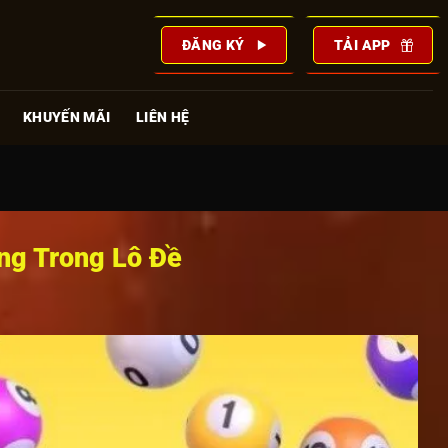
ĐĂNG KÝ
TẢI APP
KHUYẾN MÃI
LIÊN HỆ
úng Trong Lô Đề