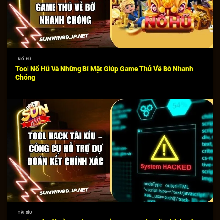
NỔ HŨ
Tool Nổ Hũ Và Những Bí Mật Giúp Game Thủ Về Bờ Nhanh
Chóng
TÀI XỈU