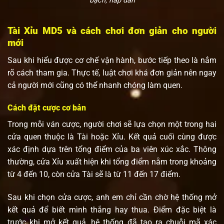
bạch, hấp dẫn
Tài Xỉu MD5 và cách chơi đơn giản cho người
mới
Sau khi hiểu được cơ chế vận hành, bước tiếp theo là nắm
rõ cách tham gia. Thực tế, luật chơi khá đơn giản nên ngay
cả người mới cũng có thể nhanh chóng làm quen.
Cách đặt cược cơ bản
Trong mỗi ván cược, người chơi sẽ lựa chọn một trong hai
cửa quen thuộc là Tài hoặc Xỉu. Kết quả cuối cùng được
xác định dựa trên tổng điểm của ba viên xúc xắc. Thông
thường, cửa Xỉu xuất hiện khi tổng điểm nằm trong khoảng
từ 4 đến 10, còn cửa Tài sẽ là từ 11 đến 17 điểm.
Sau khi chọn cửa cược, anh em chỉ cần chờ hệ thống mở
kết quả để biết mình thắng hay thua. Điểm đặc biệt là
trước khi mở kết quả, hệ thống đã tạo ra chuỗi mã xác