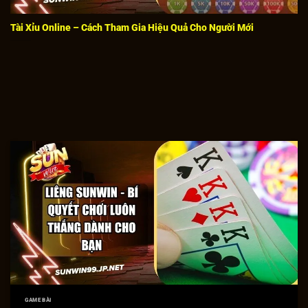
Tài Xỉu Online – Cách Tham Gia Hiệu Quả Cho Người Mới
GAME BÀI