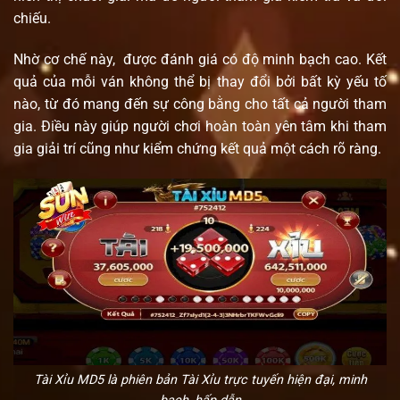
chiếu.
Nhờ cơ chế này, được đánh giá có độ minh bạch cao. Kết
quả của mỗi ván không thể bị thay đổi bởi bất kỳ yếu tố
nào, từ đó mang đến sự công bằng cho tất cả người tham
gia. Điều này giúp người chơi hoàn toàn yên tâm khi tham
gia giải trí cũng như kiểm chứng kết quả một cách rõ ràng.
Tài Xỉu MD5 là phiên bản Tài Xỉu trực tuyến hiện đại, minh