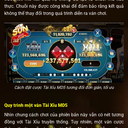
thực. Chuỗi này được công khai để đảm bảo rằng kết quả
không thể thay đổi trong quá trình diễn ra ván chơi.
Cách đặt cược Tài Xỉu MD5 tương đối đơn giản, tối ưu
Quy trình một ván Tài Xỉu MD5
Nhìn chung cách chơi của phiên bản này vẫn có nét tương
đồng với Tài Xỉu truyền thống. Tuy nhiên, một ván cược