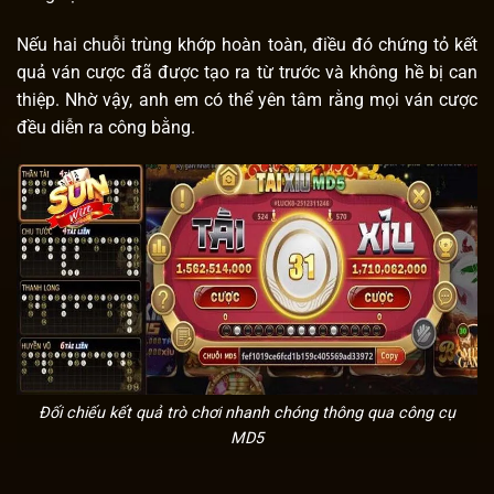
Nếu hai chuỗi trùng khớp hoàn toàn, điều đó chứng tỏ kết
quả ván cược đã được tạo ra từ trước và không hề bị can
thiệp. Nhờ vậy, anh em có thể yên tâm rằng mọi ván cược
đều diễn ra công bằng.
Đối chiếu kết quả trò chơi nhanh chóng thông qua công cụ
MD5