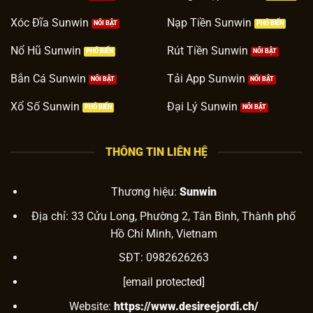
Xóc Đĩa Sunwin
Nạp Tiền Sunwin
Nổ Hũ Sunwin
Rút Tiền Sunwin
Bắn Cá Sunwin
Tải App Sunwin
Xổ Số Sunwin
Đại Lý Sunwin
THÔNG TIN LIÊN HỆ
Thương hiệu:
Sunwin
Địa chỉ: 33 Cửu Long, Phường 2, Tân Bình, Thành phố
Hồ Chí Minh, Vietnam
SĐT: 0982626263
[email protected]
Website:
https://www.desireejordi.ch/