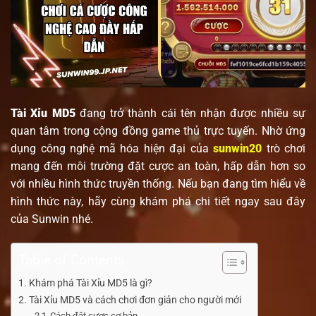
Tài Xỉu MD5
đang trở thành cái tên nhận được nhiều sự
quan tâm trong cộng đồng game thủ trực tuyến. Nhờ ứng
dụng công nghệ mã hóa hiện đại của
sunwin20
trò chơi
mang đến môi trường đặt cược an toàn, hấp dẫn hơn so
với nhiều hình thức truyền thống. Nếu bạn đang tìm hiểu về
hình thức này, hãy cùng khám phá chi tiết ngay sau đây
của Sunwin nhé.
Table of Contents
Khám phá Tài Xỉu MD5 là gì?
Tài Xỉu MD5 và cách chơi đơn giản cho người mới
Cách đặt cược cơ bản