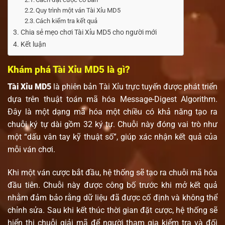
Quy trình một ván Tài Xỉu MD5
Cách kiểm tra kết quả
Chia sẻ mẹo chơi Tài Xỉu MD5 cho người mới
Kết luận
Khám phá Tài Xỉu MD5 là gì?
Tài Xỉu MD5
là phiên bản Tài Xỉu trực tuyến được phát triển
dựa trên thuật toán mã hóa Message-Digest Algorithm.
Đây là một dạng mã hóa một chiều có khả năng tạo ra
chuỗi ký tự dài gồm 32 ký tự. Chuỗi này đóng vai trò như
một “dấu vân tay kỹ thuật số”, giúp xác nhận kết quả của
mỗi ván chơi.
Khi một ván cược bắt đầu, hệ thống sẽ tạo ra chuỗi mã hóa
đầu tiên. Chuỗi này được công bố trước khi mở kết quả
nhằm đảm bảo rằng dữ liệu đã được cố định và không thể
chỉnh sửa. Sau khi kết thúc thời gian đặt cược, hệ thống sẽ
hiển thị chuỗi giải mã để người tham gia kiểm tra và đối