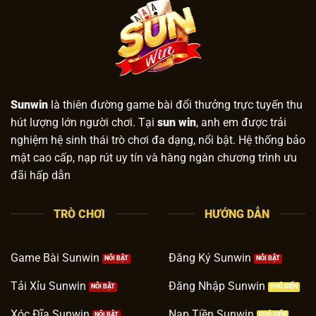
Sunwin
là thiên đường game bài đổi thưởng trực tuyến thu
hút lượng lớn người chơi. Tại
sun win
, anh em được trải
nghiệm hệ sinh thái trò chơi đa dạng, nổi bật. Hệ thống bảo
mật cao cấp, nạp rút uy tín và hàng ngàn chương trình ưu
đãi hấp dẫn
TRÒ CHƠI
HƯỚNG DẪN
Game Bài Sunwin
Đăng Ký Sunwin
Tải Xỉu Sunwin
Đăng Nhập Sunwin
Xóc Đĩa Sunwin
Nạp Tiền Sunwin