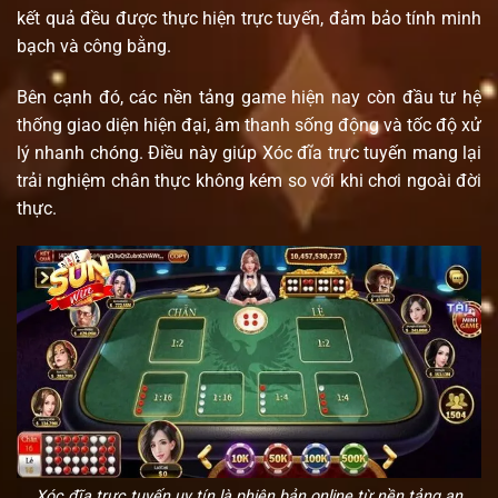
kết quả đều được thực hiện trực tuyến, đảm bảo tính minh
bạch và công bằng.
Bên cạnh đó, các nền tảng game hiện nay còn đầu tư hệ
thống giao diện hiện đại, âm thanh sống động và tốc độ xử
lý nhanh chóng. Điều này giúp Xóc đĩa trực tuyến mang lại
trải nghiệm chân thực không kém so với khi chơi ngoài đời
thực.
Xóc đĩa trực tuyến uy tín là phiên bản online từ nền tảng an