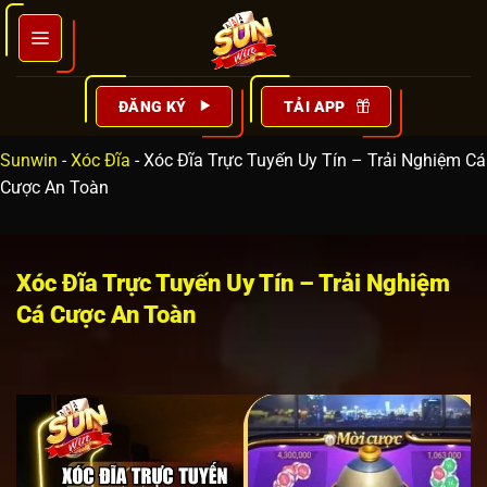
Bỏ
qua
nội
dung
ĐĂNG KÝ
TẢI APP
Sunwin
-
Xóc Đĩa
-
Xóc Đĩa Trực Tuyến Uy Tín – Trải Nghiệm Cá
Cược An Toàn
Xóc Đĩa Trực Tuyến Uy Tín – Trải Nghiệm
Cá Cược An Toàn