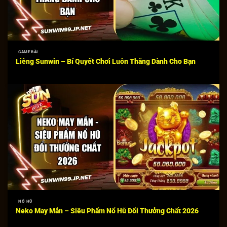
GAME BÀI
Liêng Sunwin – Bí Quyết Chơi Luôn Thắng Dành Cho Bạn
NỔ HŨ
Neko May Mắn – Siêu Phẩm Nổ Hũ Đổi Thưởng Chất 2026