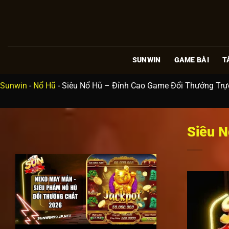
Bỏ
qua
nội
dung
SUNWIN
GAME BÀI
T
Sunwin
-
Nổ Hũ
-
Siêu Nổ Hũ – Đỉnh Cao Game Đổi Thưởng Trự
Siêu N