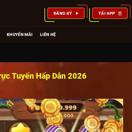
ĐĂNG KÝ
TẢI APP
KHUYẾN MÃI
LIÊN HỆ
rực Tuyến Hấp Dẫn 2026